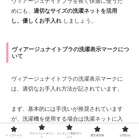
ヴィアージュナイトブラを長く快適に使うた
めにも、
適切なサイズの洗濯ネットを活用
し、優しくお手入れ
しましょう。
ヴィアージュナイトブラの洗濯表示マークにつ
いて
ヴィアージュナイトブラの洗濯表示マークに
は、適切なお手入れ方法が記されています。
まず、基本的には手洗いが推奨されています
が、洗濯機を使用する場合は洗濯ネットに入
れ、手洗いコースやおしゃれ着洗いコースを
プライバシーポリシ
コンテンツ制作ポリ
トップページ
運営者情報
お問合せ
選ぶことが大切です。
ー
シー