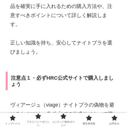
品を確実に手に入れるための購入方法や、注
意すべきポイントについて詳しく解説しま
す。
正しい知識を持ち、安心してナイトブラを選
びましょう。
注意点１・必ずHRC公式サイトで購入しまし
ょう
ヴィアージュ（viage）ナイトブラの偽物を避
けるためには、必ず「HRC公式サイト」で購
入することが最も確実な方法です。
プライバシーポリシ
コンテンツ制作ポリ
トップページ
運営者情報
お問合せ
ー
シー